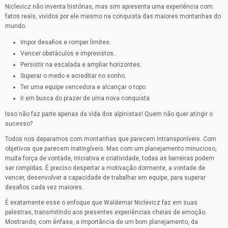
Niclevicz não inventa histórias, mas sim apresenta uma experiência com
fatos reais, vividos por ele mesmo na conquista das maiores montanhas do
mundo.
Impor desafios e romper limites.
Vencer obstáculos e imprevistos.
Persistir na escalada e ampliar horizontes.
Superar o medo e acreditar no sonho.
Ter uma equipe vencedora e alcançar o topo.
Ir em busca do prazer de uma nova conquista.
Isso não faz parte apenas da vida dos alpinistas! Quem não quer atingir o
sucesso?
Todos nos deparamos com montanhas que parecem intransponíveis. Com
objetivos que parecem inatingíveis. Mas com um planejamento minucioso,
muita força de vontade, iniciativa e criatividade, todas as barreiras podem
ser rompidas. É preciso despertar a motivação dormente, a vontade de
vencer, desenvolver a capacidade de trabalhar em equipe, para superar
desafios cada vez maiores.
É exatamente esse o enfoque que Waldemar Niclevicz faz em suas
palestras, transmitindo aos presentes experiências cheias de emoção.
Mostrando, com ênfase, a importância de um bom planejamento, da