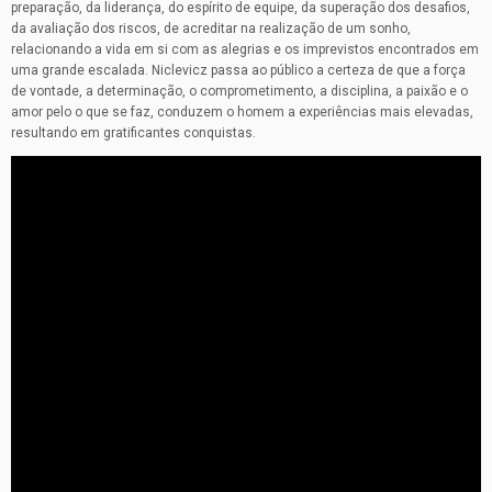
preparação, da liderança, do espírito de equipe, da superação dos desafios,
da avaliação dos riscos, de acreditar na realização de um sonho,
relacionando a vida em si com as alegrias e os imprevistos encontrados em
uma grande escalada. Niclevicz passa ao público a certeza de que a força
de vontade, a determinação, o comprometimento, a disciplina, a paixão e o
amor pelo o que se faz, conduzem o homem a experiências mais elevadas,
resultando em gratificantes conquistas.