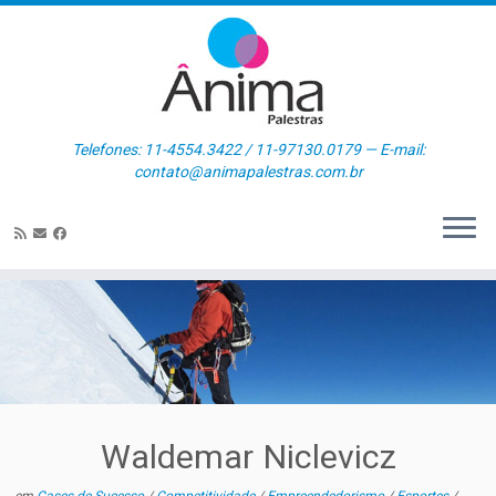
Skip
to
content
Telefones: 11-4554.3422 / 11-97130.0179 — E-mail:
contato@animapalestras.com.br
Waldemar Niclevicz