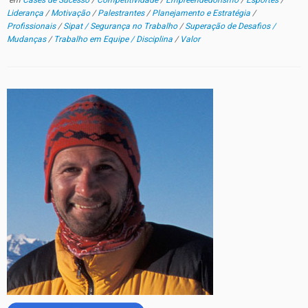
em
Cases de Sucesso
/
Competitividade
/
Empreendedorismo
/
Esportes
/
Liderança
/
Motivação
/
Palestrantes
/
Planejamento e Estratégia
/
Profissionais
/
Sipat / Segurança no Trabalho
/
Superação de Desafios /
Mudanças
/
Trabalho em Equipe / Disciplina
/
Valor