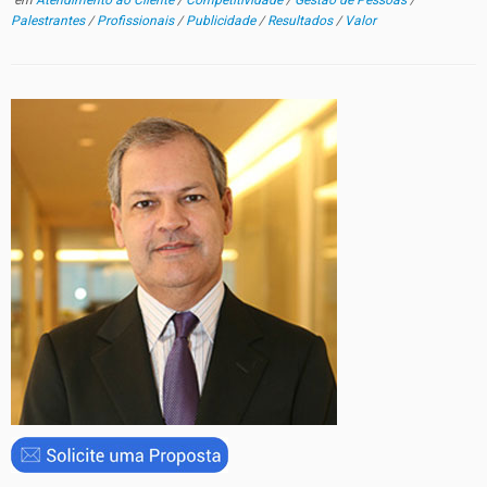
em
Atendimento ao Cliente
/
Competitividade
/
Gestão de Pessoas
/
Palestrantes
/
Profissionais
/
Publicidade
/
Resultados
/
Valor