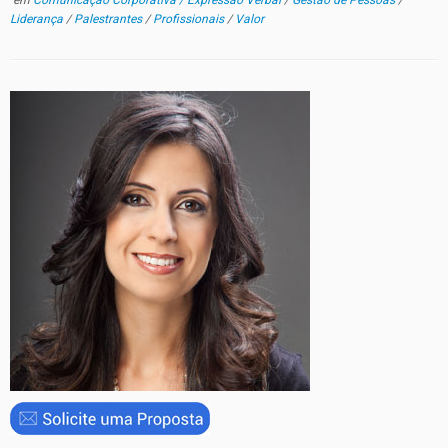
em
Comunicação Corporativa / Expressão Verbal
/
Gestão de Pessoas
/
Liderança
/
Palestrantes
/
Profissionais
/
Valor