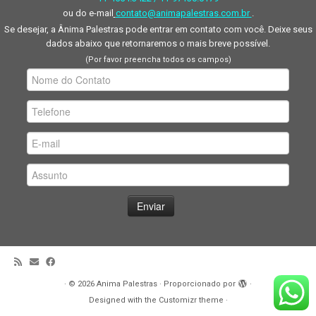
ou do e-mail
contato@animapalestras.com.br
.
Se desejar, a Ânima Palestras pode entrar em contato com você. Deixe seus
dados abaixo que retornaremos o mais breve possível.
(Por favor preencha todos os campos)
·
© 2026
Anima Palestras
·
Proporcionado por
·
Designed with the
Customizr theme
·