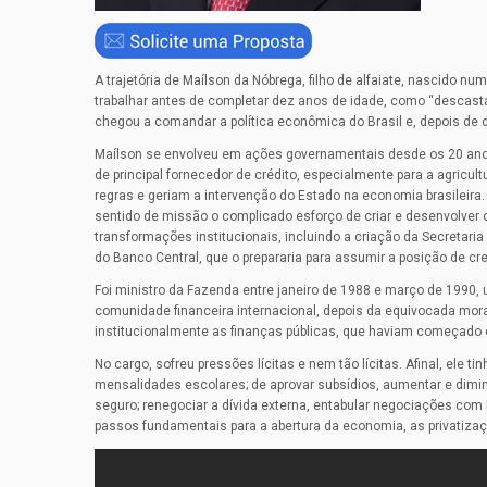
A trajetória de Maílson da Nóbrega, filho de alfaiate, nascido n
trabalhar antes de completar dez anos de idade, como “descasta
chegou a comandar a política econômica do Brasil e, depois de 
Maílson se envolveu em ações governamentais desde os 20 anos 
de principal fornecedor de crédito, especialmente para a agricul
regras e geriam a intervenção do Estado na economia brasileira
sentido de missão o complicado esforço de criar e desenvolver 
transformações institucionais, incluindo a criação da Secretar
do Banco Central, que o prepararia para assumir a posição de cred
Foi ministro da Fazenda entre janeiro de 1988 e março de 1990,
comunidade financeira internacional, depois da equivocada mor
institucionalmente as finanças públicas, que haviam começado
No cargo, sofreu pressões lícitas e nem tão lícitas. Afinal, ele 
mensalidades escolares; de aprovar subsídios, aumentar e diminui
seguro; renegociar a dívida externa, entabular negociações com 
passos fundamentais para a abertura da economia, as privatiza