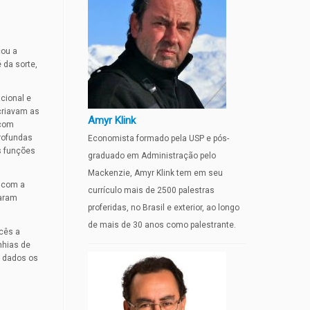
çou a
 da sorte,
cional e
 criavam as
Amyr Klink
 com
profundas
Economista formado pela USP e pós-
s funções
graduado em Administração pelo
Mackenzie, Amyr Klink tem em seu
s com a
currículo mais de 2500 palestras
zaram
proferidas, no Brasil e exterior, ao longo
de mais de 30 anos como palestrante.
ncês a
nhias de
m dados os