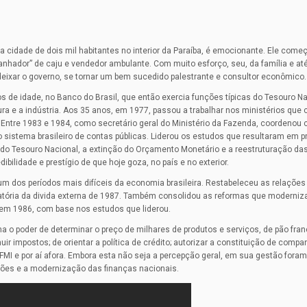
uma cidade de dois mil habitantes no interior da Paraíba, é emocionante. Ele come
nhador” de caju e vendedor ambulante. Com muito esforço, seu, da família e até
deixar o governo, se tornar um bem sucedido palestrante e consultor econômico.
de idade, no Banco do Brasil, que então exercia funções típicas do Tesouro Na
tura e a indústria. Aos 35 anos, em 1977, passou a trabalhar nos ministérios que
. Entre 1983 e 1984, como secretário geral do Ministério da Fazenda, coordenou
o sistema brasileiro de contas públicas. Liderou os estudos que resultaram em 
ia do Tesouro Nacional, a extinção do Orçamento Monetário e a reestruturação da
ibilidade e prestígio de que hoje goza, no país e no exterior.
 um dos períodos mais difíceis da economia brasileira. Restabeleceu as relaçõe
atória da divida externa de 1987. Também consolidou as reformas que moderni
 em 1986, com base nos estudos que liderou.
tinha o poder de determinar o preço de milhares de produtos e serviços, de pão fra
r impostos; de orientar a política de crédito; autorizar a constituição de compa
FMI e por aí afora. Embora esta não seja a percepção geral, em sua gestão fora
ções e a modernização das finanças nacionais.