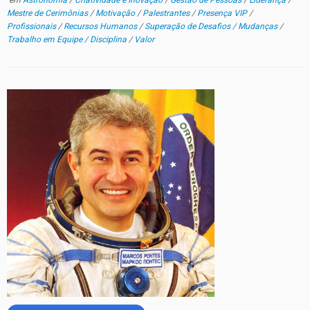
em
Astronomia
/
Criatividade e Inovação
/
Gestão de Pessoas
/
Liderança
/
Mestre de Cerimônias
/
Motivação
/
Palestrantes
/
Presença VIP
/
Profissionais
/
Recursos Humanos
/
Superação de Desafios / Mudanças
/
Trabalho em Equipe / Disciplina
/
Valor