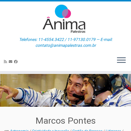
Skip
to
content
Telefones: 11-4554.3422 / 11-97130.0179 — E-mail:
contato@animapalestras.com.br
Marcos Pontes