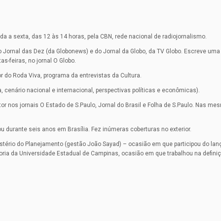
da a sexta, das 12 às 14 horas, pela CBN, rede nacional de radiojornalismo.
Jornal das Dez (da Globonews) e do Jornal da Globo, da TV Globo. Escreve um
as-feiras, no jornal O Globo.
r do Roda Viva, programa da entrevistas da Cultura.
a, cenário nacional e internacional, perspectivas políticas e econômicas).
tor nos jornais O Estado de S.Paulo, Jornal do Brasil e Folha de S.Paulo. Nas m
u durante seis anos em Brasília. Fez inúmeras coberturas no exterior.
stério do Planejamento (gestão João Sayad) – ocasião em que participou do la
toria da Universidade Estadual de Campinas, ocasião em que trabalhou na defini